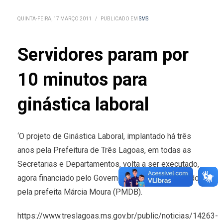
QUINTA-FEIRA, 17 MARÇO 2011
/
PUBLICADO EM
SMS
Servidores param por
10 minutos para
ginástica laboral
‘O projeto de Ginástica Laboral, implantado há três
anos pela Prefeitura de Três Lagoas, em todas as
Secretarias e Departamentos, volta a ser executado,
agora financiado pelo Governo Federal e incentivado
pela prefeita Márcia Moura (PMDB).
https://www.treslagoas.ms.gov.br/public/noticias/14263-