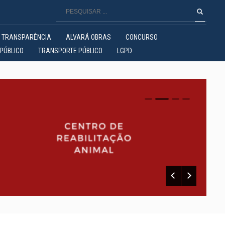
TRANSPARÊNCIA
ALVARÁ OBRAS
CONCURSO
PÚBLICO
TRANSPORTE PÚBLICO
LGPD
0
1
2
3