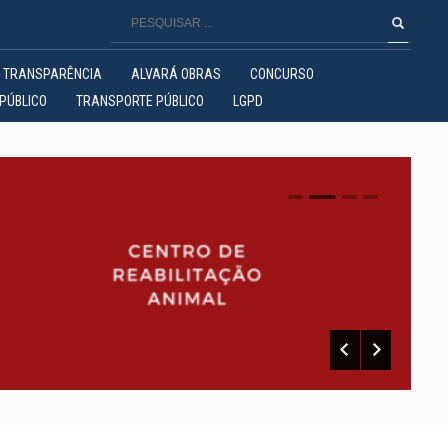
TRANSPARÊNCIA
ALVARÁ OBRAS
CONCURSO
PÚBLICO
TRANSPORTE PÚBLICO
LGPD
0
1
2
3