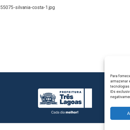
/55075-silvania-costa-1.jpg
Para fornec
armazenar e
tecnologias
IDs exclusiv
negativamen
A