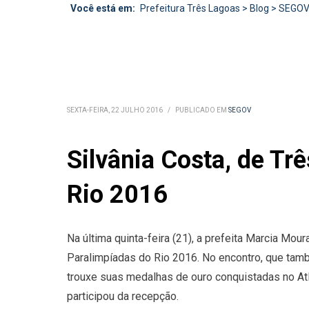
Você está em:
Prefeitura Três Lagoas
>
Blog
>
SEGO
SEXTA-FEIRA, 22 JULHO 2016
/
PUBLICADO EM
SEGOV
Silvânia Costa, de Tr
Rio 2016
Na última quinta-feira (21), a prefeita Marcia Mou
Paralimpíadas do Rio 2016. No encontro, que tamb
trouxe suas medalhas de ouro conquistadas no At
participou da recepção.