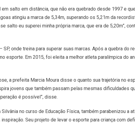
em salto em distância, que não era quebrado desde 1997 e que p
as atingiu a marca de 5,34m, superando os 5,21m da recordista 
se salto eu superei minha própria marca, que era de 5,20m”, cont
 SP, onde treina para superar suas marcas. Após a quebra do re
no esporte. Em 2015, foi eleita a melhor atleta paralímpica do
ose, a prefeita Marcia Moura disse o quanto sua trajetória no es
 inspira jovens que também passam pelas mesmas dificuldades 
peração é possível”, disse.
a Silvânia no curso de Educação Física, também parabenizou a at
 inspiração. Seu projeto de levar o esporte para criança com d