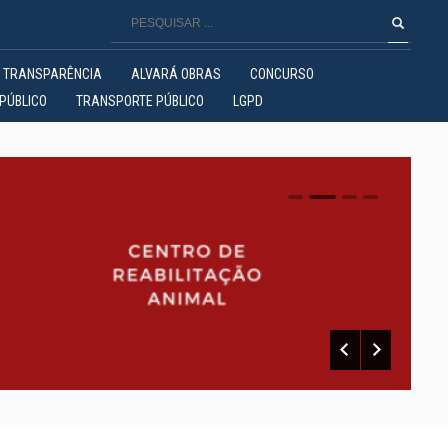
TRANSPARÊNCIA
ALVARÁ OBRAS
CONCURSO
PÚBLICO
TRANSPORTE PÚBLICO
LGPD
0
1
2
3