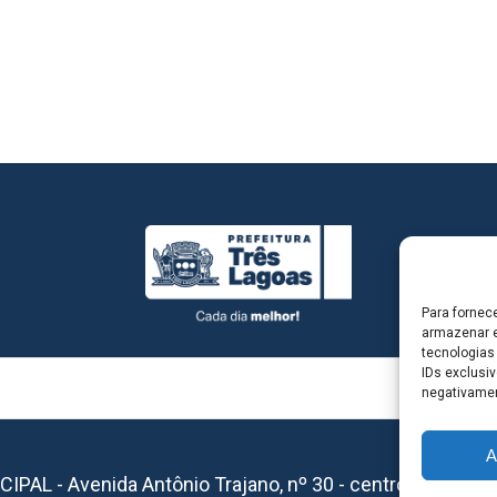
Para fornec
armazenar e
tecnologias
IDs exclusiv
negativamen
A
L - Avenida Antônio Trajano, nº 30 - centro - Três La