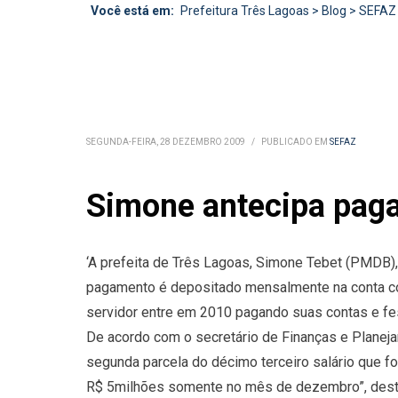
Você está em:
Prefeitura Três Lagoas
>
Blog
>
SEFAZ
SEGUNDA-FEIRA, 28 DEZEMBRO 2009
/
PUBLICADO EM
SEFAZ
Simone antecipa paga
‘A prefeita de Três Lagoas, Simone Tebet (PMDB),
pagamento é depositado mensalmente na conta corr
servidor entre em 2010 pagando suas contas e fest
De acordo com o secretário de Finanças e Planej
segunda parcela do décimo terceiro salário que f
R$ 5milhões somente no mês de dezembro”, desta