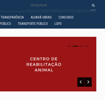
TRANSPARÊNCIA
ALVARÁ OBRAS
CONCURSO
PÚBLICO
TRANSPORTE PÚBLICO
LGPD
0
1
2
3