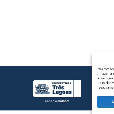
Para fornec
armazenar e
tecnologias
IDs exclusiv
negativamen
A