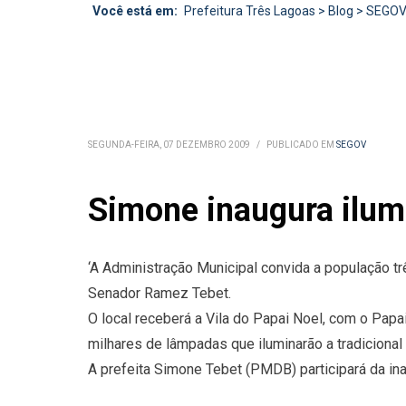
Você está em:
Prefeitura Três Lagoas
>
Blog
>
SEGO
SEGUNDA-FEIRA, 07 DEZEMBRO 2009
/
PUBLICADO EM
SEGOV
Simone inaugura ilumi
‘A Administração Municipal convida a população trê
Senador Ramez Tebet.
O local receberá a Vila do Papai Noel, com o Pap
milhares de lâmpadas que iluminarão a tradicional 
A prefeita Simone Tebet (PMDB) participará da i