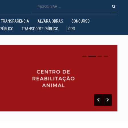
TRANSPARÊNCIA
ALVARÁ OBRAS
CONCURSO
PÚBLICO
TRANSPORTE PÚBLICO
LGPD
0
1
2
3