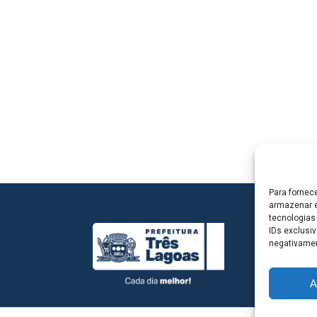
Para fornec
armazenar e
tecnologias
IDs exclusiv
negativamen
A