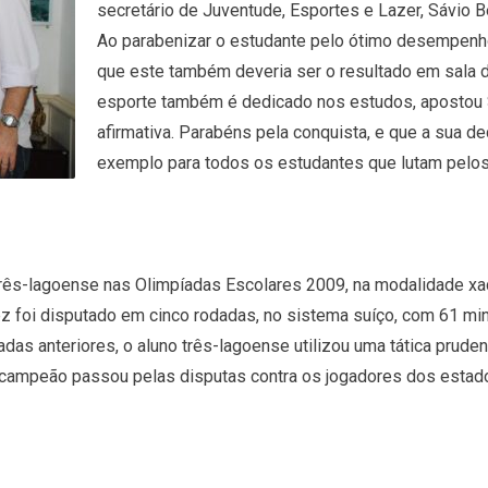
secretário de Juventude, Esportes e Lazer, Sávio B
Ao parabenizar o estudante pelo ótimo desempenho
que este também deveria ser o resultado em sala d
esporte também é dedicado nos estudos, apostou
afirmativa. Parabéns pela conquista, e que a sua 
exemplo para todos os estudantes que lutam pelos
 três-lagoense nas Olimpíadas Escolares 2009, na modalidade xad
ez foi disputado em cinco rodadas, no sistema suíço, com 61 min
as anteriores, o aluno três-lagoense utilizou uma tática prude
e campeão passou pelas disputas contra os jogadores dos estado