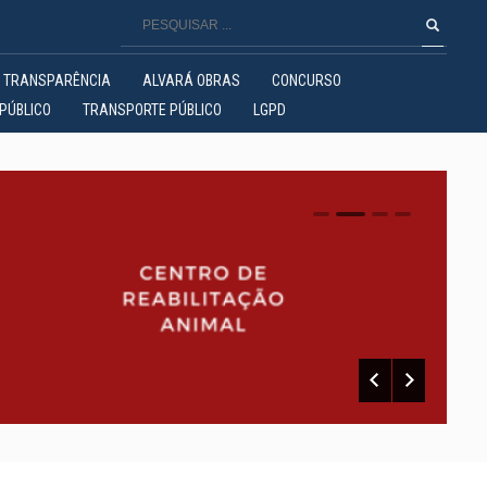
TRANSPARÊNCIA
ALVARÁ OBRAS
CONCURSO
PÚBLICO
TRANSPORTE PÚBLICO
LGPD
0
1
2
3