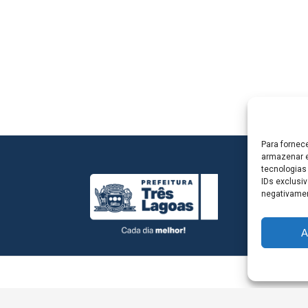
Para fornec
armazenar e
tecnologias
IDs exclusiv
negativamen
A