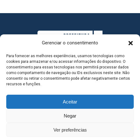
Gerenciar o consentimento
Para fornecer as melhores experiências, usamos tecnologias como
cookies para armazenar e/ou acessar informações do dispositivo. O
consentimento para essas tecnologias nos permitirá processar dados
como comportamento de navegação ou IDs exclusivos neste site. Não
consentir ou retirar o consentimento pode afetar negativamente certos
MAPA DO SITE
recursos e funções.
Aceitar
SEDE DO ADMINISTRATIVO MUNICIPAL - Avenida
Negar
Antônio Trajano, nº 30 - centro - Três Lagoas MS |
Ver preferências
Contato: 67 98139-3237