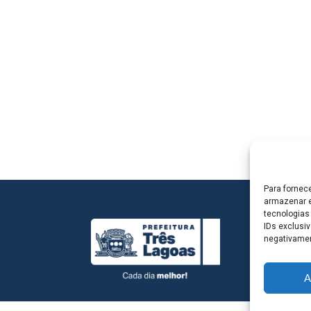
Para fornec
armazenar e
tecnologias
IDs exclusiv
negativamen
A