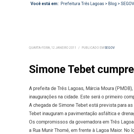
Você está em:
Prefeitura Três Lagoas
>
Blog
>
SEGO
QUARTA-FEIRA, 12 JANEIRO 2011
/
PUBLICADO EM
SEGOV
Simone Tebet cumpre
A prefeita de Três Lagoas, Márcia Moura (PMDB),
inaugurações na cidade. Este será o primeiro com
A chegada de Simone Tebet está prevista para as 
Tebet inauguram a pavimentação asfáltica e dren
Os compromissos da governadora em Três Lagoas s
a Rua Munir Thomé, em frente à Lagoa Maior. No