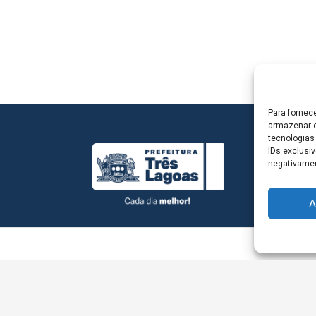
Para fornec
armazenar e
tecnologias
IDs exclusiv
negativamen
A
L - Avenida Antônio Trajano, nº 30 - centro - Três La