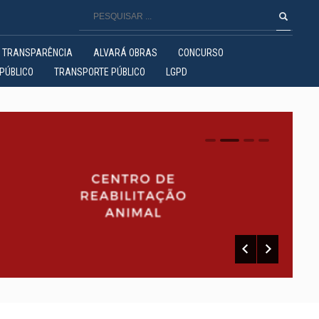
TRANSPARÊNCIA
ALVARÁ OBRAS
CONCURSO
PÚBLICO
TRANSPORTE PÚBLICO
LGPD
0
1
2
3