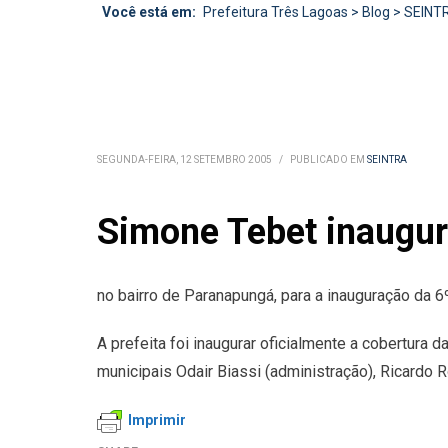
Você está em:
Prefeitura Três Lagoas
>
Blog
>
SEINT
SEGUNDA-FEIRA, 12 SETEMBRO 2005
/
PUBLICADO EM
SEINTRA
Simone Tebet inaugur
no bairro de Paranapungá, para a inauguração da 6º
A prefeita foi inaugurar oficialmente a cobertura 
municipais Odair Biassi (administração), Ricardo 
Imprimir