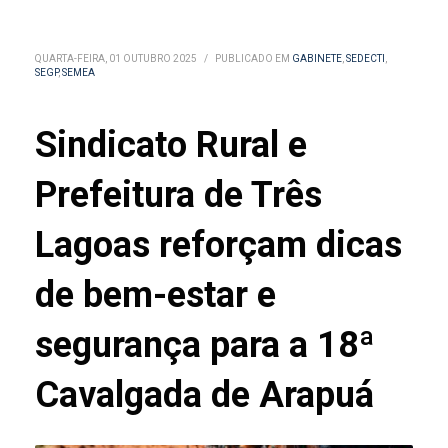
QUARTA-FEIRA, 01 OUTUBRO 2025
/
PUBLICADO EM
GABINETE
,
SEDECTI
,
SEGP
,
SEMEA
Sindicato Rural e
Prefeitura de Três
Lagoas reforçam dicas
de bem-estar e
segurança para a 18ª
Cavalgada de Arapuá