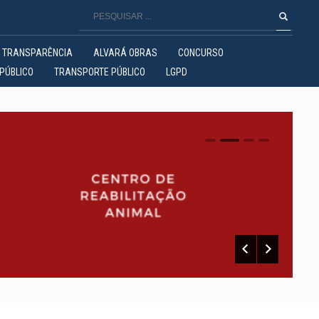
TRANSPARÊNCIA
ALVARÁ OBRAS
CONCURSO
PÚBLICO
TRANSPORTE PÚBLICO
LGPD
0
1
2
3