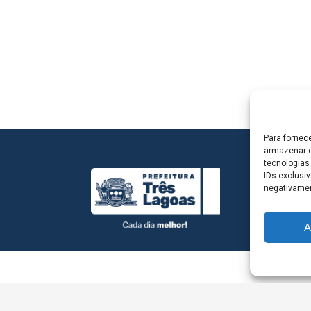
Para fornec
armazenar e
tecnologias
IDs exclusiv
negativamen
A