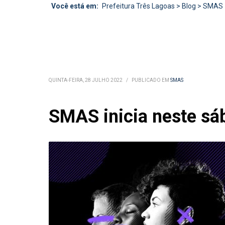
Você está em:
Prefeitura Três Lagoas
>
Blog
>
SMAS
QUINTA-FEIRA, 28 JULHO 2022
/
PUBLICADO EM
SMAS
SMAS inicia neste sáb