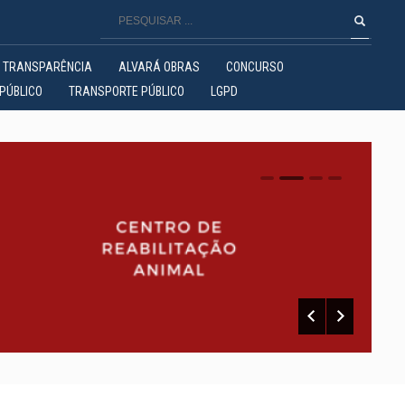
TRANSPARÊNCIA
ALVARÁ OBRAS
CONCURSO
PÚBLICO
TRANSPORTE PÚBLICO
LGPD
0
1
2
3