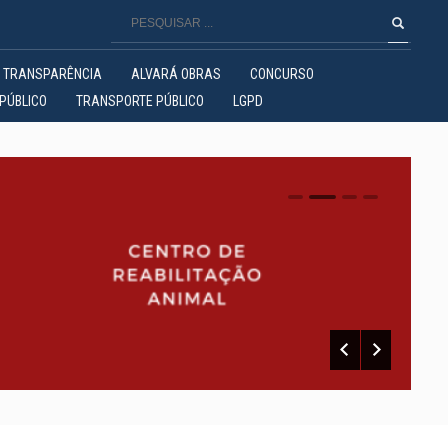
TRANSPARÊNCIA
ALVARÁ OBRAS
CONCURSO
PÚBLICO
TRANSPORTE PÚBLICO
LGPD
0
1
2
3