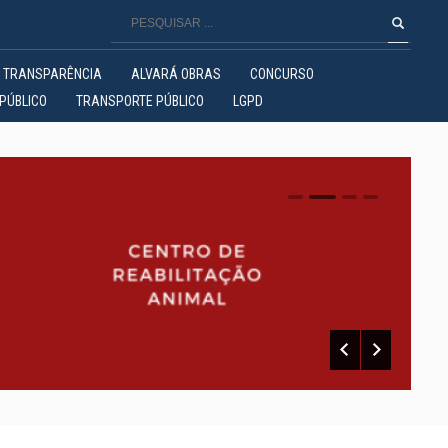
TRANSPARÊNCIA
ALVARÁ OBRAS
CONCURSO
PÚBLICO
TRANSPORTE PÚBLICO
LGPD
0
1
2
3