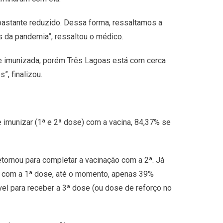
bastante reduzido. Dessa forma, ressaltamos a
 da pandemia”, ressaltou o médico.
te imunizada, porém Três Lagoas está com cerca
, finalizou.
 imunizar (1ª e 2ª dose) com a vacina, 84,37% se
ornou para completar a vacinação com a 2ª. Já
m com a 1ª dose, até o momento, apenas 39%
el para receber a 3ª dose (ou dose de reforço no