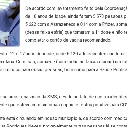
De acordo com levantamento feito pela Coordenaçã
de 18 anos de idade, ainda faltam 5.573 pessoas p
5.622 com a Astrazeneca e 814 com a Pfizer, soma
(dessa faixa etária) que tomaram a 1ª dose e não r
completar o cartão de vacina recomendado.
entre 12 e 17 anos de idade, onde 6.120 adolescentes não tomar
xa etária. Com isso, soma-se (com todas as faixas etárias) um 
e é um risco para essas pessoas, bem como para a Saúde Pública
e amplia, na visão da SMS, devido ao fato de que foi identificad
ente que esteve com sintomas gripais e testou positivo para 
ante está circulando em nosso município e, de acordo com médic
esus Rodrigues Neves, provavelmente outras pessoas já se cont