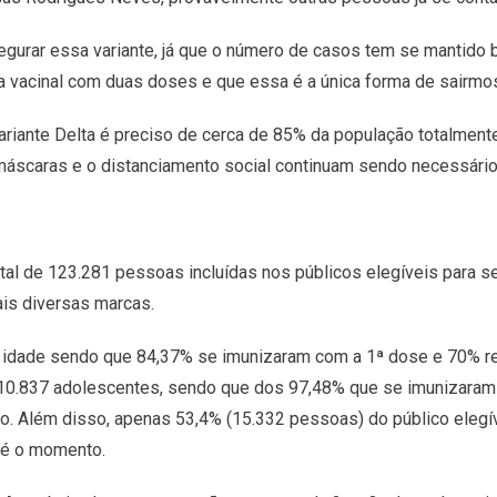
gurar essa variante, já que o número de casos tem se mantido 
a vacinal com duas doses e que essa é a única forma de sairmos
variante Delta é preciso de cerca de 85% da população totalmen
áscaras e o distanciamento social continuam sendo necessários”
l de 123.281 pessoas incluídas nos públicos elegíveis para se
is diversas marcas.
 idade sendo que 84,37% se imunizaram com a 1ª dose e 70% ret
a 10.837 adolescentes, sendo que dos 97,48% que se imunizara
. Além disso, apenas 53,4% (15.332 pessoas) do público elegív
té o momento.