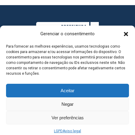
Gerenciar o consentimento
Para fornecer as melhores experiências, usamos tecnologias como
cookies para armazenar e/ou acessar informações do dispositivo. O
consentimento para essas tecnologias nos permitirá processar dados
como comportamento de navegação ou IDs exclusivos neste site. Não
consentir ou retirar o consentimento pode afetar negativamente certos
MAPA DO SITE
recursos e funções.
Aceitar
SEDE DO ADMINISTRATIVO MUNICIPAL - Avenida
Negar
Antônio Trajano, nº 30 - centro - Três Lagoas MS |
Ver preferências
Contato: 67 98139-3237
LGPD
Aviso legal