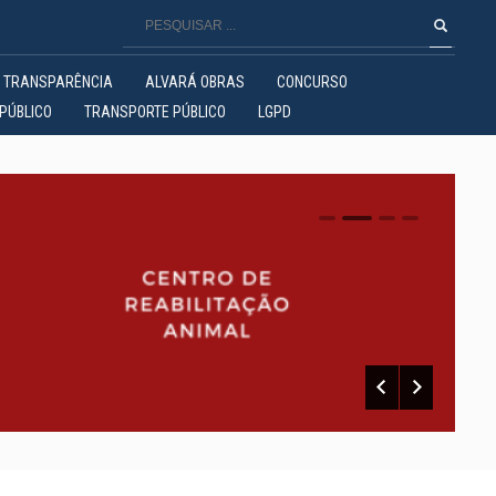
TRANSPARÊNCIA
ALVARÁ OBRAS
CONCURSO
PÚBLICO
TRANSPORTE PÚBLICO
LGPD
0
1
2
3