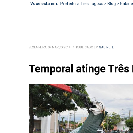
Você está em:
Prefeitura Três Lagoas
>
Blog
>
Gabine
SEXTA-FEIRA, 07 MARÇO 2014
/
PUBLICADO EM
GABINETE
Temporal atinge Três