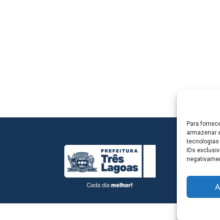
Para fornec
armazenar e
tecnologias
IDs exclusiv
negativamen
A