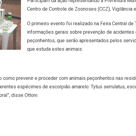
Participam da ação representando a Prefeitura Mun
Centro de Controle de Zoonoses (CCZ), Vigilância
O primeiro evento foi realizado na Feira Central d
informações gerais sobre prevenção de acidentes e
peçonhentos, que serão apresentados pelos servi
que estuda estes animais.
ção como prevenir e proceder com animais peçonhentos nas residê
rentes espécimes de escorpião amarelo: Tytus serrulatus, esco
ral”, disse Ottoni.