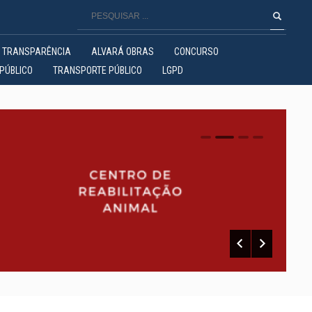
TRANSPARÊNCIA
ALVARÁ OBRAS
CONCURSO
PÚBLICO
TRANSPORTE PÚBLICO
LGPD
0
1
2
3