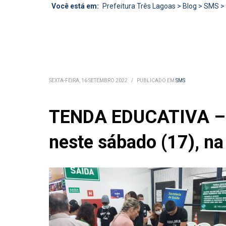
Você está em:
Prefeitura Três Lagoas
>
Blog
>
SMS
>
SEXTA-FEIRA, 16 SETEMBRO 2022
/
PUBLICADO EM
SMS
TENDA EDUCATIVA – E
neste sábado (17), n