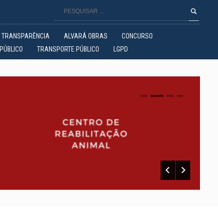
TRANSPARÊNCIA
ALVARÁ OBRAS
CONCURSO
PÚBLICO
TRANSPORTE PÚBLICO
LGPD
0
1
2
3