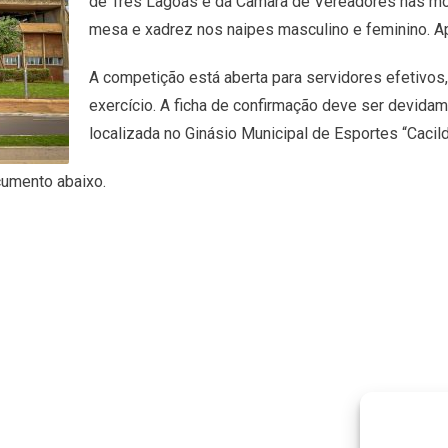
de Três Lagoas e da Câmara de Vereadores nas moda
mesa e xadrez nos naipes masculino e feminino. Ap
A competição está aberta para servidores efetivo
exercício. A ficha de confirmação deve ser devid
localizada no Ginásio Municipal de Esportes “Cacil
cumento abaixo.