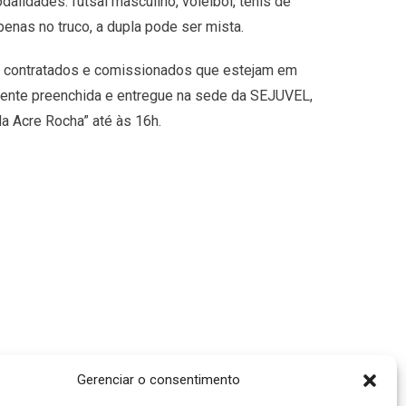
lidades: futsal masculino, voleibol, tenis de
enas no truco, a dupla pode ser mista.
s, contratados e comissionados que estejam em
amente preenchida e entregue na sede da SEJUVEL,
da Acre Rocha” até às 16h.
Gerenciar o consentimento