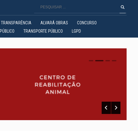
TRANSPARÊNCIA
ALVARÁ OBRAS
CONCURSO
PÚBLICO
TRANSPORTE PÚBLICO
LGPD
0
1
2
3