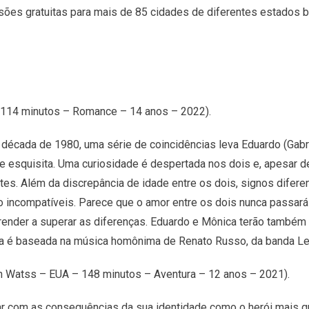
ões gratuitas para mais de 85 cidades de diferentes estados br
 114 minutos – Romance – 14 anos – 2022).
a década de 1980, uma série de coincidências leva Eduardo (Gabr
 esquisita. Uma curiosidade é despertada nos dois e, apesar 
s. Além da discrepância de idade entre os dois, signos difere
ão incompatíveis. Parece que o amor entre os dois nunca pass
ender a superar as diferenças. Eduardo e Mônica terão também 
a é baseada na música homônima de Renato Russo, da banda Leg
 Watss – EUA – 148 minutos – Aventura – 12 anos – 2021).
dar com as consequências da sua identidade como o herói mais q