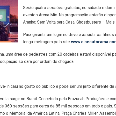
Serão quatro sessões gratuitas, no sábado e domin
eventos Arena Mix. Na programação estarão dispo
Aranha: Sem Volta para Casa, Ghostbusters – Mais 
Para garantir um lugar no drive e assistir os filme
longa-metragem pelo site
www.cineautorama.co
a, uma área de pedestres com 20 cadeiras estará disponível pa
a ocupação se dará por ordem de chegada.
e-in caiu no gosto do público e pode ser um jeito diferente de a
vel a surgir no Brasil. Concebido pela Brazucah Produções e co
 de 360 sessões para cerca de 85 mil pessoas em todo o país. So
mo o Memorial da América Latina, Praça Charles Miller, Assembl