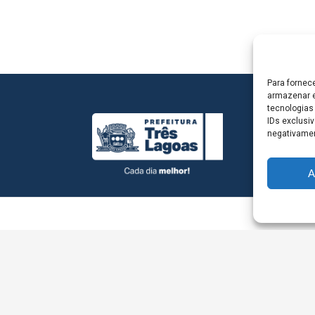
Para fornec
armazenar e
tecnologias
IDs exclusiv
negativamen
A
L - Avenida Antônio Trajano, nº 30 - centro - Três La