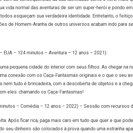
sua vida normal das aventuras de ser um super-herói e pondo em
odos esqueçam sua verdadeira identidade. Entretanto, o feitiço
rsões de Homem-Aranha de outros universos acabam indo para s
– EUA – 124 minutos – Aventura – 12 anos – 2021).
uma pequena cidade do interior com seus filhos. Ao chegar na no
 uma conexão com os Caça-Fantasmas originais e o que o seu a
as nem tudo é brincadeira, com a descoberta de objetos e a che
com eles: chamando os Caça-Fantasmas!
 minutos – Comédia – 12 anos – 2022) – Sessão com recursos d
ta. Após ficar rica, paga mais caro em tudo que quer e que po
odo seu dinheiro são colocados à prova quando uma estranha ap