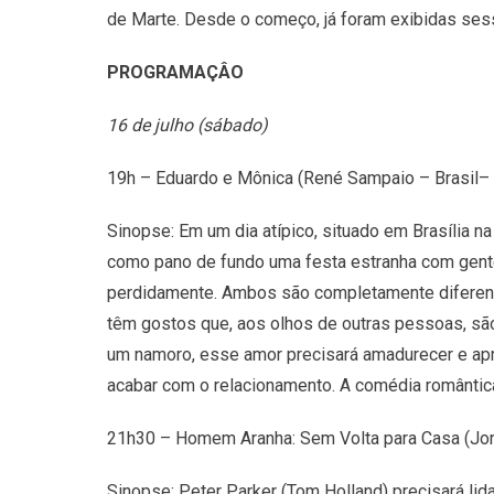
de Marte. Desde o começo, já foram exibidas sess
PROGRAMAÇÂO
16 de julho (sábado)
19h – Eduardo e Mônica (René Sampaio – Brasil–
Sinopse: Em um dia atípico, situado em Brasília n
como pano de fundo uma festa estranha com gente
perdidamente. Ambos são completamente diferente
têm gostos que, aos olhos de outras pessoas, s
um namoro, esse amor precisará amadurecer e apr
acabar com o relacionamento. A comédia romântic
21h30 – Homem Aranha: Sem Volta para Casa (Jon
Sinopse: Peter Parker (Tom Holland) precisará li