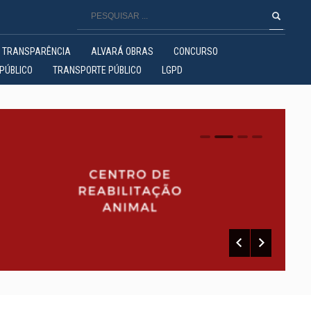
TRANSPARÊNCIA
ALVARÁ OBRAS
CONCURSO
PÚBLICO
TRANSPORTE PÚBLICO
LGPD
0
1
2
3