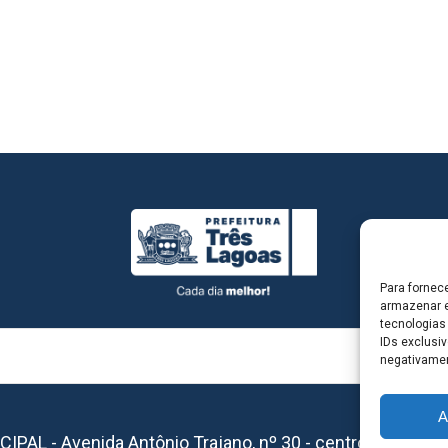
Para fornec
armazenar e
tecnologias
IDs exclusiv
negativamen
A
L - Avenida Antônio Trajano, nº 30 - centro - Três La