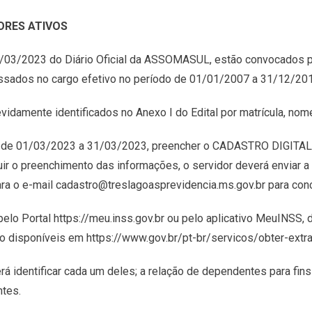
ORES ATIVOS
31/03/2023 do Diário Oficial da ASSOMASUL, estão convocados p
ossados no cargo efetivo no período de 01/01/2007 a 31/12/20
vidamente identificados no Anexo I do Edital por matrícula, nom
odo de 01/03/2023 a 31/03/2023, preencher o CADASTRO DIGITAL
ir o preenchimento das informações, o servidor deverá enviar a
para o e-mail cadastro@treslagoasprevidencia.ms.gov.br para conc
pelo Portal https://meu.inss.gov.br ou pelo aplicativo MeuINSS,
o disponíveis em https://www.gov.br/pt-br/servicos/obter-extrat
 identificar cada um deles; a relação de dependentes para fins
tes.