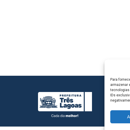
Para fornec
armazenar e
tecnologias
IDs exclusiv
negativamen
A