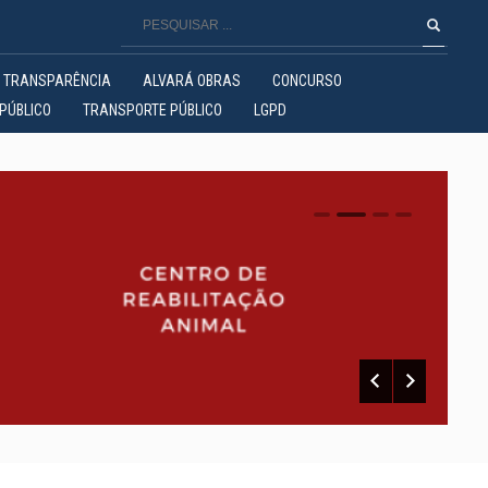
TRANSPARÊNCIA
ALVARÁ OBRAS
CONCURSO
PÚBLICO
TRANSPORTE PÚBLICO
LGPD
0
1
2
3