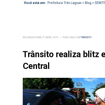
Você está em:
Prefeitura Três Lagoas
>
Blog
>
SEINT
SEGUNDA-FEIRA, 27 ABRIL 2015
/
PUBLICADO EM
TRÂNSITO
Trânsito realiza blit
Central