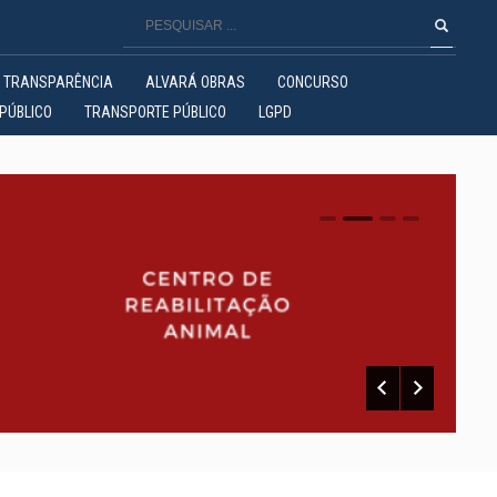
TRANSPARÊNCIA
ALVARÁ OBRAS
CONCURSO
PÚBLICO
TRANSPORTE PÚBLICO
LGPD
0
1
2
3