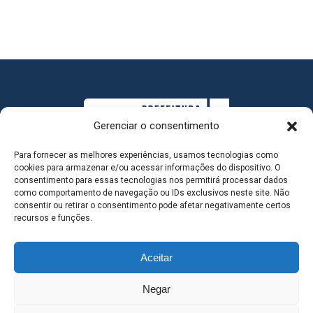
Gerenciar o consentimento
Para fornecer as melhores experiências, usamos tecnologias como
cookies para armazenar e/ou acessar informações do dispositivo. O
consentimento para essas tecnologias nos permitirá processar dados
como comportamento de navegação ou IDs exclusivos neste site. Não
consentir ou retirar o consentimento pode afetar negativamente certos
MAPA DO SITE
recursos e funções.
Aceitar
SEDE DO ADMINISTRATIVO MUNICIPAL - Avenida
Negar
Antônio Trajano, nº 30 - centro - Três Lagoas MS |