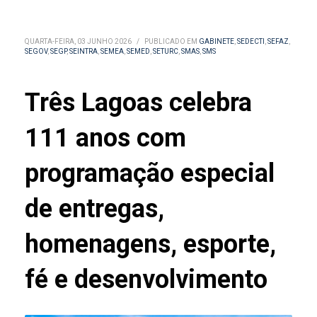
QUARTA-FEIRA, 03 JUNHO 2026
/
PUBLICADO EM
GABINETE
,
SEDECTI
,
SEFAZ
,
SEGOV
,
SEGP
,
SEINTRA
,
SEMEA
,
SEMED
,
SETURC
,
SMAS
,
SMS
Três Lagoas celebra
111 anos com
programação especial
de entregas,
homenagens, esporte,
fé e desenvolvimento