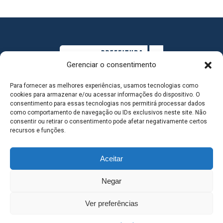
Gerenciar o consentimento
Para fornecer as melhores experiências, usamos tecnologias como
cookies para armazenar e/ou acessar informações do dispositivo. O
consentimento para essas tecnologias nos permitirá processar dados
como comportamento de navegação ou IDs exclusivos neste site. Não
consentir ou retirar o consentimento pode afetar negativamente certos
MAPA DO SITE
recursos e funções.
Aceitar
SEDE DO ADMINISTRATIVO MUNICIPAL - Avenida
Negar
Antônio Trajano, nº 30 - centro - Três Lagoas MS |
Ver preferências
Contato: 67 98139-3237