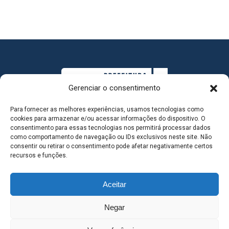
Gerenciar o consentimento
Para fornecer as melhores experiências, usamos tecnologias como
cookies para armazenar e/ou acessar informações do dispositivo. O
consentimento para essas tecnologias nos permitirá processar dados
como comportamento de navegação ou IDs exclusivos neste site. Não
consentir ou retirar o consentimento pode afetar negativamente certos
MAPA DO SITE
recursos e funções.
Aceitar
SEDE DO ADMINISTRATIVO MUNICIPAL - Avenida
Negar
Antônio Trajano, nº 30 - centro - Três Lagoas MS |