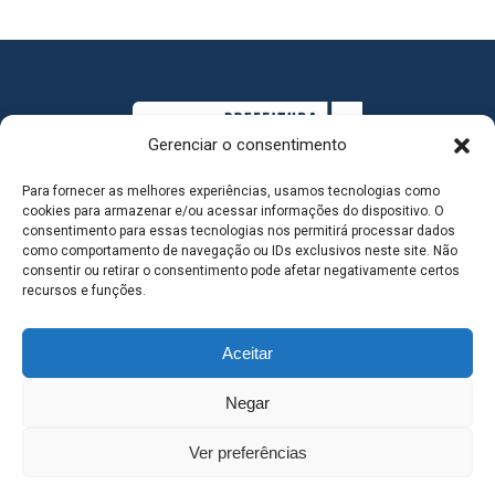
Gerenciar o consentimento
Para fornecer as melhores experiências, usamos tecnologias como
cookies para armazenar e/ou acessar informações do dispositivo. O
consentimento para essas tecnologias nos permitirá processar dados
como comportamento de navegação ou IDs exclusivos neste site. Não
consentir ou retirar o consentimento pode afetar negativamente certos
MAPA DO SITE
recursos e funções.
Aceitar
SEDE DO ADMINISTRATIVO MUNICIPAL - Avenida
Negar
Antônio Trajano, nº 30 - centro - Três Lagoas MS |
Ver preferências
Contato: 67 98139-3237