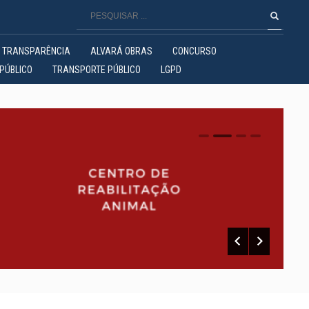
TRANSPARÊNCIA
ALVARÁ OBRAS
CONCURSO
PÚBLICO
TRANSPORTE PÚBLICO
LGPD
0
1
2
3