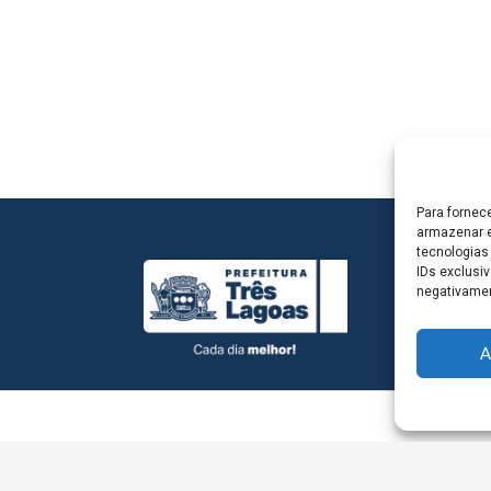
Para fornec
armazenar e
tecnologias
IDs exclusiv
negativamen
A