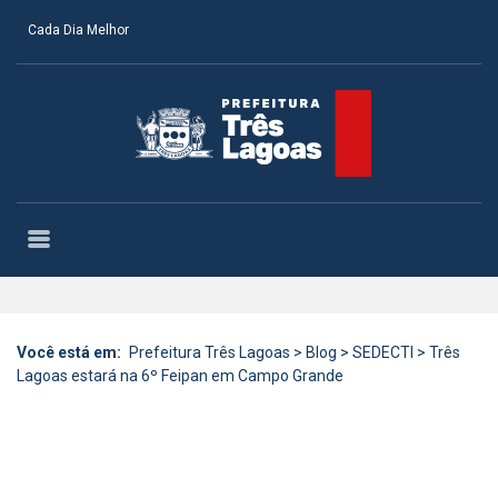
Cada Dia Melhor
Você está em:
Prefeitura Três Lagoas
>
Blog
>
SEDECTI
>
Três
Lagoas estará na 6º Feipan em Campo Grande