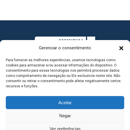
Gerenciar o consentimento
Para fornecer as melhores experiências, usamos tecnologias como
cookies para armazenar e/ou acessar informações do dispositivo. O
consentimento para essas tecnologias nos permitirá processar dados
como comportamento de navegação ou IDs exclusivos neste site. Não
consentir ou retirar o consentimento pode afetar negativamente certos
MAPA DO SITE
recursos e funções.
Aceitar
SEDE DO ADMINISTRATIVO MUNICIPAL - Avenida
Negar
Antônio Trajano, nº 30 - centro - Três Lagoas MS |
Ver preferências