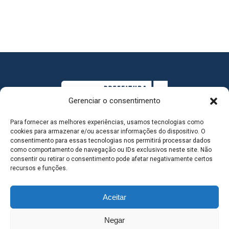
Gerenciar o consentimento
Para fornecer as melhores experiências, usamos tecnologias como
cookies para armazenar e/ou acessar informações do dispositivo. O
consentimento para essas tecnologias nos permitirá processar dados
como comportamento de navegação ou IDs exclusivos neste site. Não
consentir ou retirar o consentimento pode afetar negativamente certos
MAPA DO SITE
recursos e funções.
Aceitar
SEDE DO ADMINISTRATIVO MUNICIPAL - Avenida
Negar