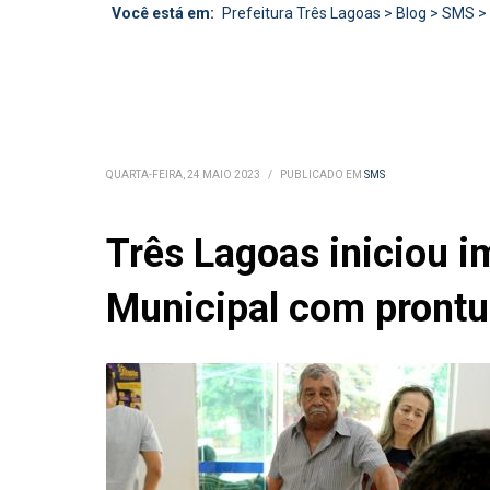
Você está em:
Prefeitura Três Lagoas
>
Blog
>
SMS
>
QUARTA-FEIRA, 24 MAIO 2023
/
PUBLICADO EM
SMS
Três Lagoas iniciou 
Municipal com prontuá