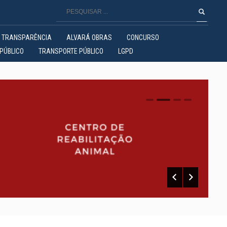
TRANSPARÊNCIA
ALVARÁ OBRAS
CONCURSO
PÚBLICO
TRANSPORTE PÚBLICO
LGPD
0
1
2
3