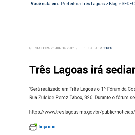
Você está em:
Prefeitura Três Lagoas
>
Blog
>
SEDEC
QUINTA-FEIRA, 28 JUNHO 2012
/
PUBLICADO EM
SEDECTI
Três Lagoas irá sedia
‘Será realizado em Três Lagoas o 1º Fórum da Cos
Rua Zuleide Perez Tabox, 826. Durante o fórum se
https://www.treslagoas.ms.gov.br/public/noticias/
Imprimir