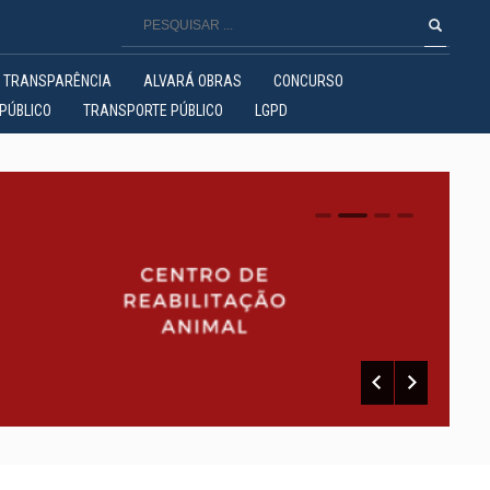
TRANSPARÊNCIA
ALVARÁ OBRAS
CONCURSO
PÚBLICO
TRANSPORTE PÚBLICO
LGPD
0
1
2
3