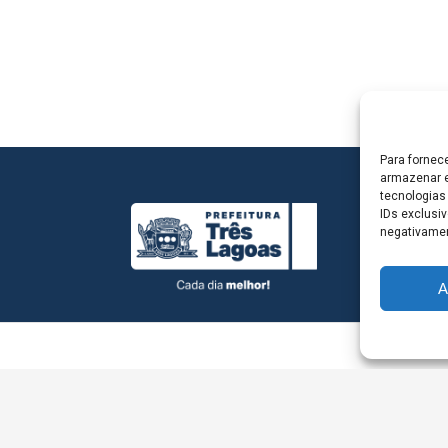
Para fornec
armazenar e
tecnologias
IDs exclusiv
negativamen
A
L - Avenida Antônio Trajano, nº 30 - centro - Três La