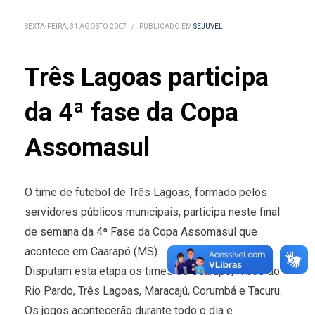
SEXTA-FEIRA, 31 AGOSTO 2007
/
PUBLICADO EM
SEJUVEL
Três Lagoas participa
da 4ª fase da Copa
Assomasul
O time de futebol de Três Lagoas, formado pelos
servidores públicos municipais, participa neste final
de semana da 4ª Fase da Copa Assomasul que
acontece em Caarapó (MS).
Disputam esta etapa os times de Caarapó, Ribas do
Rio Pardo, Três Lagoas, Maracajú, Corumbá e Tacuru.
Os jogos acontecerão durante todo o dia e