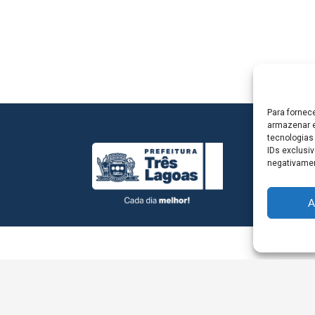
Para fornec
armazenar e
tecnologias
IDs exclusiv
negativamen
A
L - Avenida Antônio Trajano, nº 30 - centro - Três La