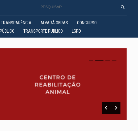
TRANSPARÊNCIA
ALVARÁ OBRAS
CONCURSO
PÚBLICO
TRANSPORTE PÚBLICO
LGPD
0
1
2
3