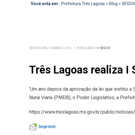
Você está em:
Prefeitura Três Lagoas
>
Blog
>
SEGO
SEXTA-FEIRA, 16 MARÇO 2012
/
PUBLICADO EM
SEGOV
Três Lagoas realiza 
‘Um ano depois da aprovação da lei que institui a
Nuna Viana (PMDB), o Poder Legislativo, a Prefei
https://www.treslagoas.ms.gov.br/public/noticias
Imprimir