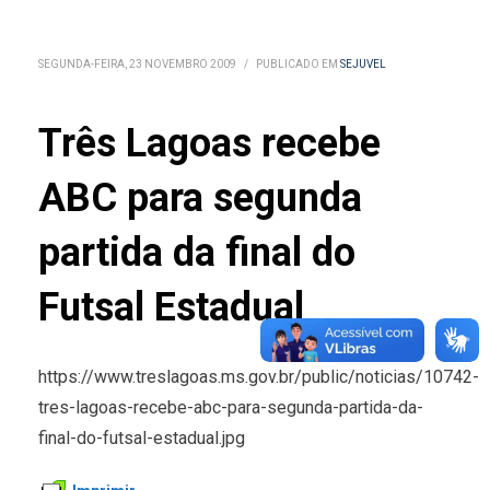
SEGUNDA-FEIRA, 23 NOVEMBRO 2009
/
PUBLICADO EM
SEJUVEL
Três Lagoas recebe
ABC para segunda
partida da final do
Futsal Estadual
https://www.treslagoas.ms.gov.br/public/noticias/10742-
tres-lagoas-recebe-abc-para-segunda-partida-da-
final-do-futsal-estadual.jpg