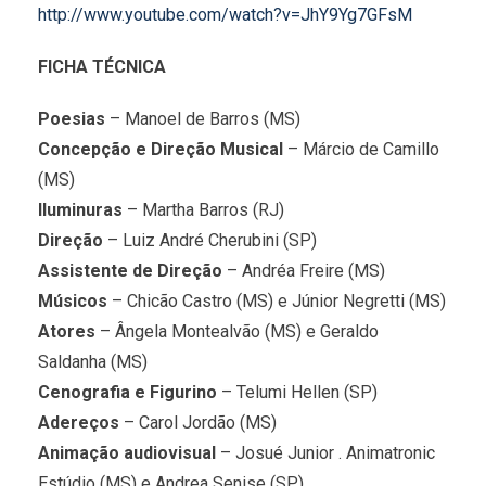
http://www.youtube.com/watch?v=JhY9Yg7GFsM
FICHA TÉCNICA
Poesias
– Manoel de Barros (MS)
Concepção e Direção Musical
– Márcio de Camillo
(MS)
Iluminuras
– Martha Barros (RJ)
Direção
– Luiz André Cherubini (SP)
Assistente de Direção
– Andréa Freire (MS)
Músicos
– Chicão Castro (MS) e Júnior Negretti (MS)
Atores
– Ângela Montealvão (MS) e Geraldo
Saldanha (MS)
Cenografia e Figurino
– Telumi Hellen (SP)
Adereços
– Carol Jordão (MS)
Animação audiovisual
– Josué Junior . Animatronic
Estúdio (MS) e Andrea Senise (SP)