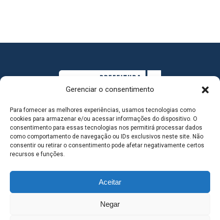
Gerenciar o consentimento
Para fornecer as melhores experiências, usamos tecnologias como
cookies para armazenar e/ou acessar informações do dispositivo. O
consentimento para essas tecnologias nos permitirá processar dados
como comportamento de navegação ou IDs exclusivos neste site. Não
consentir ou retirar o consentimento pode afetar negativamente certos
MAPA DO SITE
recursos e funções.
Aceitar
SEDE DO ADMINISTRATIVO MUNICIPAL - Avenida
Negar
Antônio Trajano, nº 30 - centro - Três Lagoas MS |