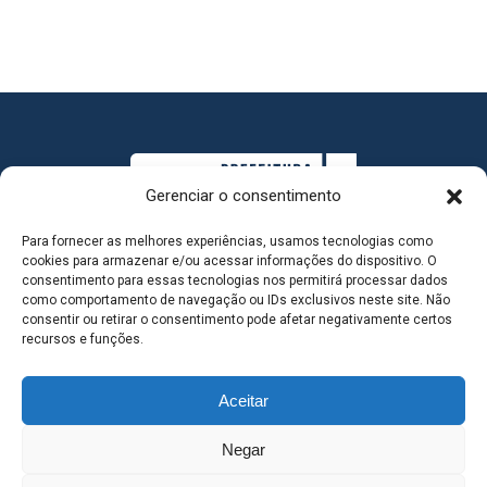
Gerenciar o consentimento
Para fornecer as melhores experiências, usamos tecnologias como
cookies para armazenar e/ou acessar informações do dispositivo. O
consentimento para essas tecnologias nos permitirá processar dados
como comportamento de navegação ou IDs exclusivos neste site. Não
consentir ou retirar o consentimento pode afetar negativamente certos
MAPA DO SITE
recursos e funções.
Aceitar
SEDE DO ADMINISTRATIVO MUNICIPAL - Avenida
Negar
Antônio Trajano, nº 30 - centro - Três Lagoas MS |