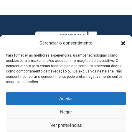
Gerenciar o consentimento
Para fornecer as melhores experiências, usamos tecnologias como
cookies para armazenar e/ou acessar informações do dispositivo. O
consentimento para essas tecnologias nos permitirá processar dados
como comportamento de navegação ou IDs exclusivos neste site. Não
consentir ou retirar o consentimento pode afetar negativamente certos
MAPA DO SITE
recursos e funções.
Aceitar
SEDE DO ADMINISTRATIVO MUNICIPAL - Avenida
Negar
Antônio Trajano, nº 30 - centro - Três Lagoas MS |
Ver preferências
Contato: 67 98139-3237