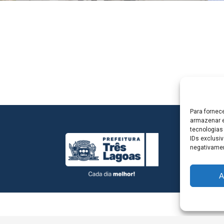
Para fornec
armazenar e
tecnologias
IDs exclusiv
negativamen
A