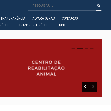
TRANSPARÊNCIA
ALVARÁ OBRAS
CONCURSO
PÚBLICO
TRANSPORTE PÚBLICO
LGPD
0
1
2
3