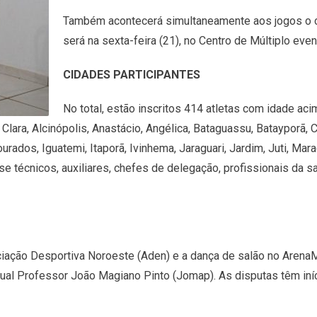
Também acontecerá simultaneamente aos jogos o c
será na sexta-feira (21), no Centro de Múltiplo eve
CIDADES PARTICIPANTES
No total, estão inscritos 414 atletas com idade a
Clara, Alcinópolis, Anastácio, Angélica, Bataguassu, Batayporã,
rados, Iguatemi, Itaporã, Ivinhema, Jaraguari, Jardim, Juti, Mara
e técnicos, auxiliares, chefes de delegação, profissionais da s
iação Desportiva Noroeste (Aden) e a dança de salão no ArenaMi
al Professor João Magiano Pinto (Jomap). As disputas têm início