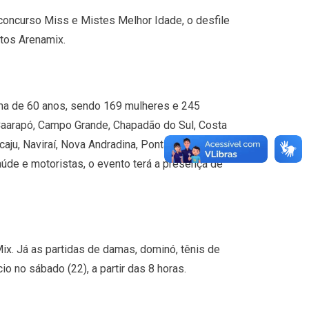
oncurso Miss e Mistes Melhor Idade, o desfile
ntos Arenamix.
cima de 60 anos, sendo 169 mulheres e 245
 Caarapó, Campo Grande, Chapadão do Sul, Costa
caju, Naviraí, Nova Andradina, Ponta Porã, Santa
aúde e motoristas, o evento terá a presença de
x. Já as partidas de damas, dominó, tênis de
 no sábado (22), a partir das 8 horas.