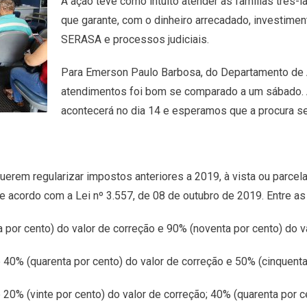
A ação teve como intuito atender as famílias três
que garante, com o dinheiro arrecadado, investimen
SERASA e processos judiciais.
Para Emerson Paulo Barbosa, do Departamento de A
atendimentos foi bom se comparado a um sábado.
acontecerá no dia 14 e esperamos que a procura sej
erem regularizar impostos anteriores a 2019, à vista ou parce
e acordo com a Lei nº 3.557, de 08 de outubro de 2019. Entre as
por cento) do valor de correção e 90% (noventa por cento) do va
0% (quarenta por cento) do valor de correção e 50% (cinquenta 
0% (vinte por cento) do valor de correção; 40% (quarenta por ce