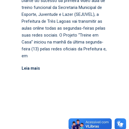
Diante do sucesso da primeira vídeo aula de
treino funcional da Secretaria Municipal de
Esporte, Juventude e Lazer (SEJUVEL), a
Prefeitura de Três Lagoas vai transmitir as
aulas online todas as segundas-feiras pelas
suas redes sociais. O Projeto “Treine em
Casa” iniciou na manhã da última segunda-
feira (13) pelas redes oficiais da Prefeitura e,
em
Leia mais
Tocador
Media error: Format(s) not supported or source(s) not found
de
Fazer download do arquivo: https://www.treslagoas.ms.gov.br/wp-
vídeo
content/uploads/Challenge-CEI-Clarinda-Dias-Concei%C3%A7%C3%A3o.mp4?_=1