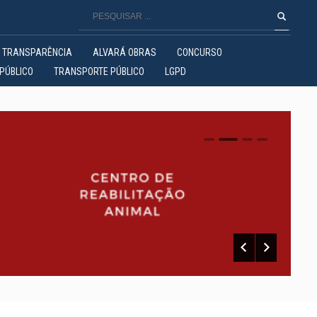
TRANSPARÊNCIA
ALVARÁ OBRAS
CONCURSO
PÚBLICO
TRANSPORTE PÚBLICO
LGPD
0
1
2
3