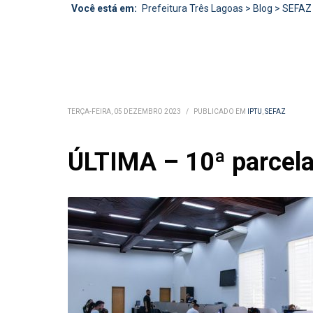
Você está em:
Prefeitura Três Lagoas
>
Blog
>
SEFAZ
TERÇA-FEIRA, 05 DEZEMBRO 2023
/
PUBLICADO EM
IPTU
,
SEFAZ
ÚLTIMA – 10ª parcela