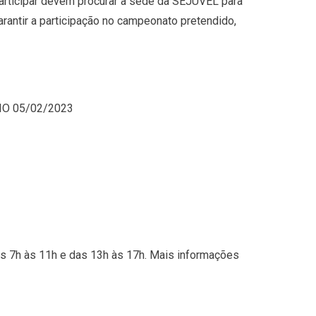
rticipar devem procurar a sede da SEJUVEL para
 garantir a participação no campeonato pretendido,
CIO 05/02/2023
as 7h às 11h e das 13h às 17h. Mais informações