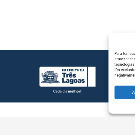
Para fornec
armazenar e
tecnologias
IDs exclusiv
negativamen
A