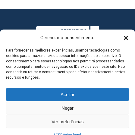
Gerenciar o consentimento
Para fornecer as melhores experiências, usamos tecnologias como
cookies para armazenar e/ou acessar informações do dispositivo. O
consentimento para essas tecnologias nos permitirá processar dados
como comportamento de navegação ou IDs exclusivos neste site. Não
consentir ou retirar o consentimento pode afetar negativamente certos
MAPA DO SITE
recursos e funções.
Aceitar
SEDE DO ADMINISTRATIVO MUNICIPAL - Avenida
Negar
Antônio Trajano, nº 30 - centro - Três Lagoas MS |
Ver preferências
Contato: 67 98139-3237