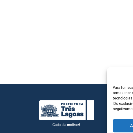
Para fornec
armazenar e
tecnologias
IDs exclusiv
negativamen
A