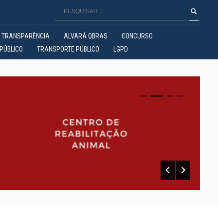
TRANSPARÊNCIA
ALVARÁ OBRAS
CONCURSO
PÚBLICO
TRANSPORTE PÚBLICO
LGPD
0
1
2
3